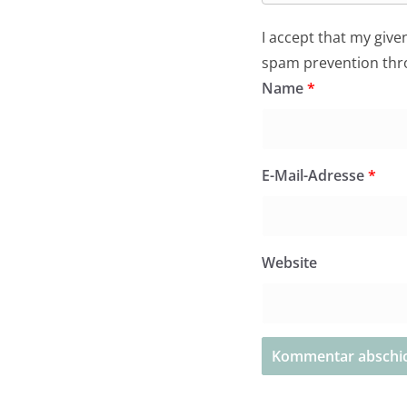
I accept that my give
spam prevention th
Name
*
E-Mail-Adresse
*
Website