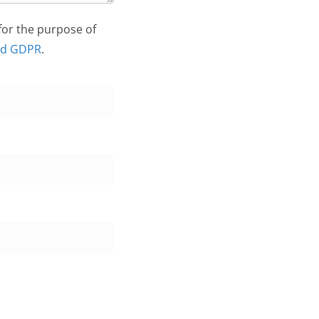
 for the purpose of
nd GDPR
.