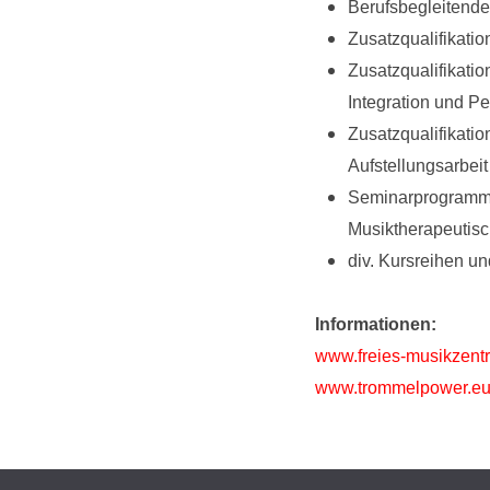
Berufsbegleitend
Zusatzqualifikati
Zusatzqualifikati
Integration und Pe
Zusatzqualifikati
Aufstellungsarbei
Seminarprogramm 
Musiktherapeutis
div. Kursreihen u
Informationen:
www.freies-musikzent
www.trommelpower.e