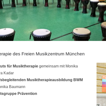
ktherapie des Freien Musikzentrum München
tuts für Musiktherapie
gemeinsam mit Monika
ra Kadar
ufsbegleitenden Musiktherapieausbildung BWM
onika B
aumann
itsgruppe Prävention